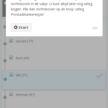
Alle video's
rechtsboven in dit vakje. U kunt altijd later nog uitleg
Prostaatpaspoort
krijgen. Klik dan rechtsboven op de knop 'uitleg
Wat is Hormoontherapie?
Prostaatkankerwijzer'.
Jo (80)
Start
1/11
Gerard (77)
Bert (69)
Wil (71)
Herman (67)