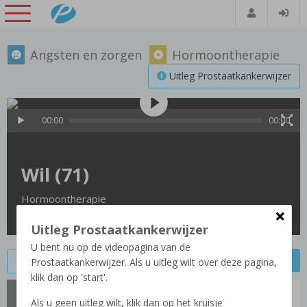
Angsten en zorgen
Hormoontherapie
Uitleg Prostaatkankerwijzer
00:00
00:00
Wil (71)
Hormoontherapie
Uitleg Prostaatkankerwijzer
U bent nu op de videopagina van de
Vorige video
Volgende video
Video bewaren
Prostaatkankerwijzer. Als u uitleg wilt over deze pagina,
klik dan op 'start'.
Wil (71)
Als u geen uitleg wilt, klik dan op het kruisje