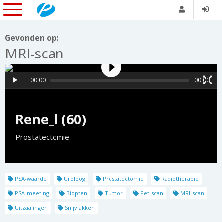
Gevonden op:
MRI-scan
00:00
00:00
Rene_l (60)
Prostatectomie
PSA-waarde
Uroloog
Prostatectomie
Radiotherapie
PSA-meeting
Biopten
Tumor
Pet-scan
MRI-scan
Uitzaaiingen
Snijvlakken