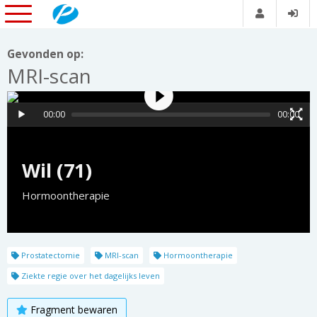
Gevonden op:
MRI-scan
00:00
00:00
Wil (71)
Hormoontherapie
Prostatectomie
MRI-scan
Hormoontherapie
Ziekte regie over het dagelijks leven
Fragment bewaren