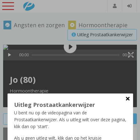
Angsten en zorgen
Hormoontherapie
Uitleg Prostaatkankerwijzer
00:00
00:00
Jo (80)
Hormoontherapie
Uitleg Prostaatkankerwijzer
U bent nu op de videopagina van de
Vorige video
Volgende video
Video bewaren
Prostaatkankerwijzer. Als u uitleg wilt over deze pagina,
klik dan op 'start'.
Jo (80)
Als u geen uitleg wilt, klik dan op het kruisje