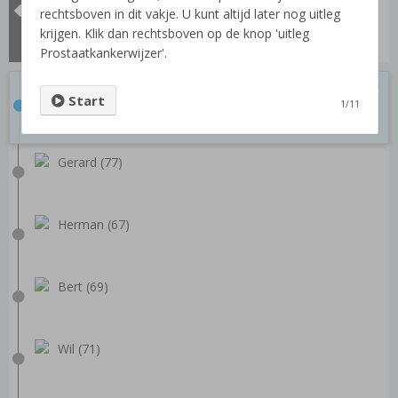
Alle video's
rechtsboven in dit vakje. U kunt altijd later nog uitleg
Prostaatpaspoort
krijgen. Klik dan rechtsboven op de knop 'uitleg
Wat is Hormoontherapie?
Prostaatkankerwijzer'.
Jo (80)
Start
1/11
Gerard (77)
Herman (67)
Bert (69)
Wil (71)