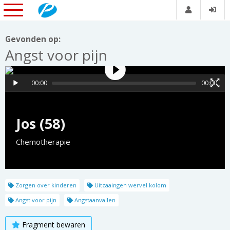
Gevonden op:
Angst voor pijn
00:00
00:00
Jos (58)
Chemotherapie
Zorgen over kinderen
Uitzaaingen wervel kolom
Angst voor pijn
Angstaanvallen
Fragment bewaren