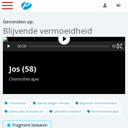
Gevonden op:
Blijvende vermoeidheid
00:00
00:00
Jos (58)
Chemotherapie
Chemokuur
Steeds langer herstel
Blijvende vermoeidheid
Gemis aan testosteron
Castratie resistent
Hormoontherapie
Fragment bewaren