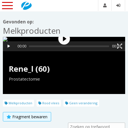
Gevonden op:
Melkproducten
00:00
00:00
Rene_l (60)
Prostatectomie
Melkproducten
Rood vlees
Geen verandering
Fragment bewaren