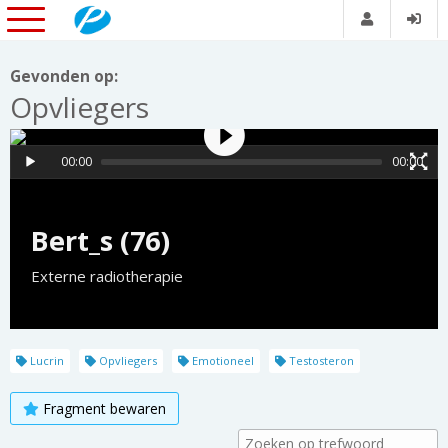
Gevonden op:
Opvliegers
00:00
00:00
Bert_s (76)
Externe radiotherapie
Lucrin
Opvliegers
Emotioneel
Testosteron
Fragment bewaren