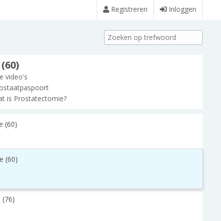
Registreren
Inloggen
(60)
le video's
ostaatpaspoort
t is Prostatectomie?
e (60)
e (60)
 (76)