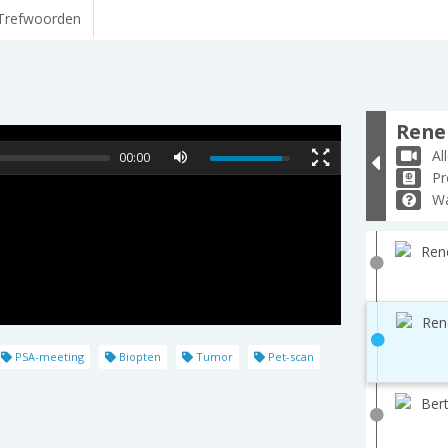
Trefwoorden
Rene 
Al
00:00
Pr
Wa
Ren
Ren
PSA-meeting
Biopten
Tumor
Pet-scan
Bert