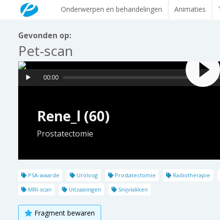
Onderwerpen en behandelingen
Animaties
Gevonden op:
Pet-scan
00:00
Rene_l (60)
Prostatectomie
PSA-waarde
Uroloog
Prostatectomie
Radiotherapie
MRI-scan
Uitzaaiingen
Snijvlakken
Fragment bewaren