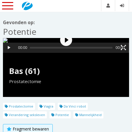
Gevonden op:
Potentie
00:00
00:00
Bas (61)
Prostatectomie
Prostatectomie
Viagra
Da Vinci robot
Verandering seksleven
Potentie
Mannelijkheid
Fragment bewaren