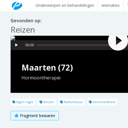
Onderwerpen en behandelingen
Animaties
Gevonden op:
Reizen
00:00
Maarten (72)
Hormoontherapie
Eigen regie
Reizen
Radiumkuur
Vermoeidheid
Fragment bewaren