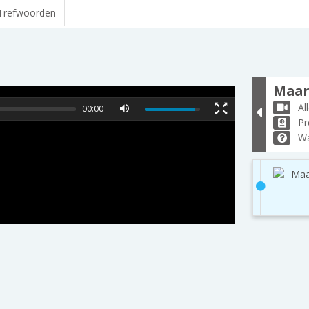
Trefwoorden
Maar
Al
00:00
Pr
Wa
Maa