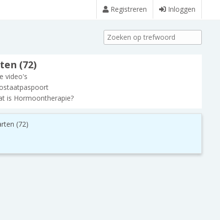
Registreren
Inloggen
ten (72)
le video's
ostaatpaspoort
t is Hormoontherapie?
rten (72)