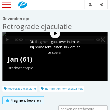
Gevonden op:
Retrograde ejaculatie
00:00
00:00
Jan (61)
Brachytherapie
Retrograde ejaculatie
Intimiteit en homosexualiteit
Fragment bewaren