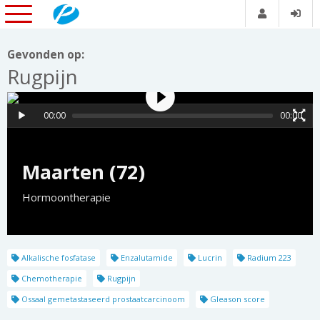
Gevonden op:
Rugpijn
00:00
00:00
Maarten (72)
Hormoontherapie
Alkalische fosfatase
Enzalutamide
Lucrin
Radium 223
Chemotherapie
Rugpijn
Ossaal gemetastaseerd prostaatcarcinoom
Gleason score