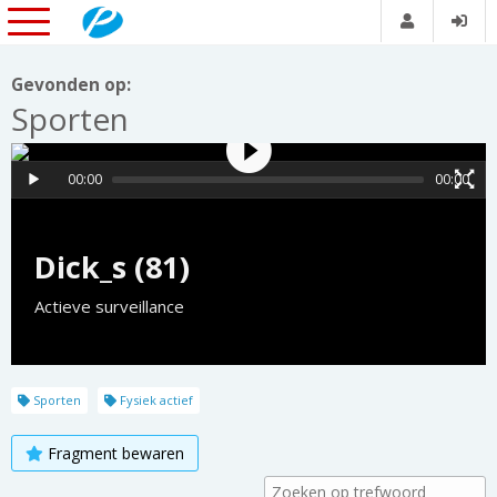
Gevonden op:
Sporten
00:00
00:00
Dick_s (81)
Actieve surveillance
Sporten
Fysiek actief
Fragment bewaren