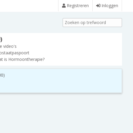
Registreren
Inloggen
)
le video's
ostaatpaspoort
t is Hormoontherapie?
80)