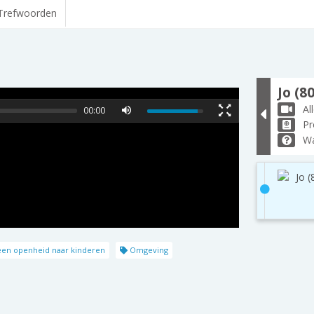
Trefwoorden
Jo (80
Al
00:00
Pr
Wa
Jo (
en openheid naar kinderen
Omgeving