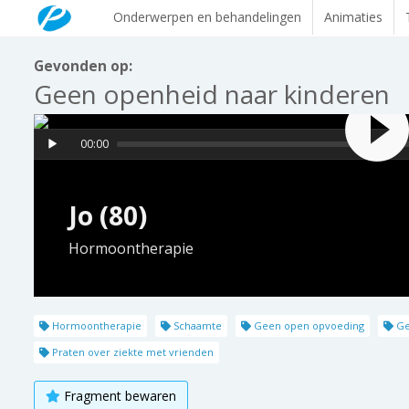
Onderwerpen en behandelingen
Animaties
Gevonden op:
Geen openheid naar kinderen
00:00
Jo (80)
Hormoontherapie
Hormoontherapie
Schaamte
Geen open opvoeding
Ge
Praten over ziekte met vrienden
Fragment bewaren