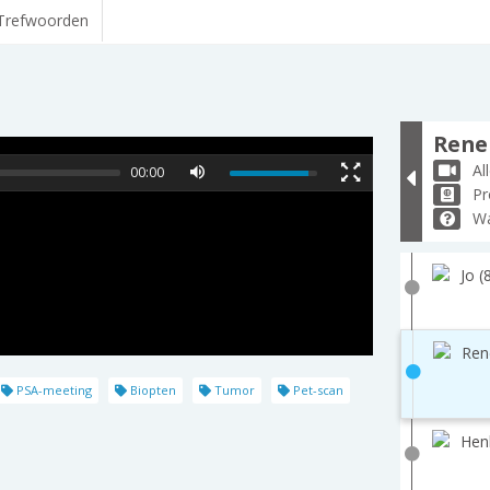
Trefwoorden
Rene 
Al
00:00
Pr
Wa
Jo (
Ren
PSA-meeting
Biopten
Tumor
Pet-scan
Hen