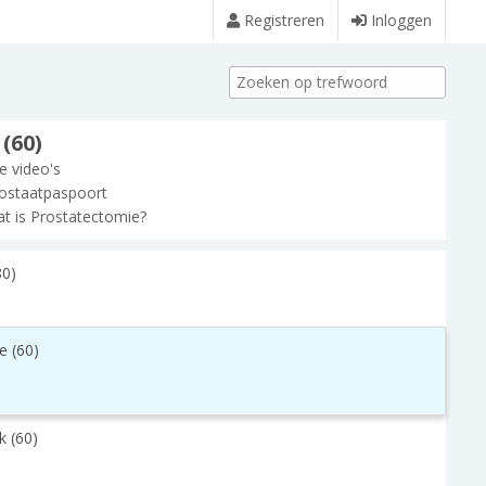
Registreren
Inloggen
(60)
le video's
ostaatpaspoort
t is Prostatectomie?
80)
e (60)
k (60)