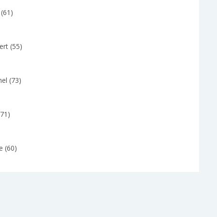
 (61)
rt (55)
el (73)
(71)
e (60)