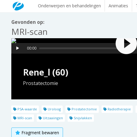
Onderwerpen en behandelingen
Animaties
Gevonden op:
MRI-scan
00:00
Rene_l (60)
Prostatectomie
PSA-waarde
Uroloog
Prostatectomie
Radiotherapie
MRI-scan
Uitzaaiingen
Snijvlakken
Fragment bewaren