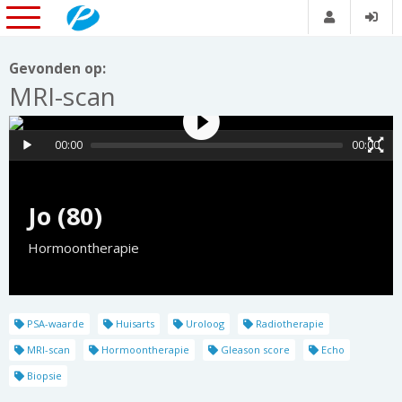
Gevonden op:
MRI-scan
00:00
00:00
Jo (80)
Hormoontherapie
PSA-waarde
Huisarts
Uroloog
Radiotherapie
MRI-scan
Hormoontherapie
Gleason score
Echo
Biopsie