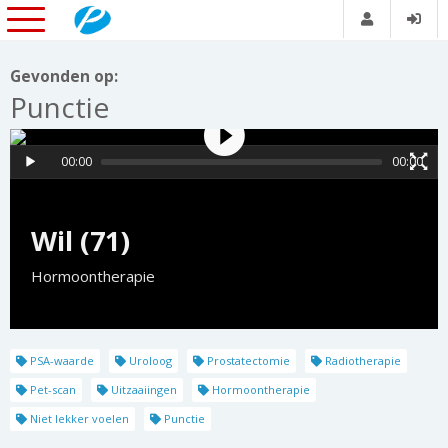
Gevonden op:
Punctie
00:00
00:00
Wil (71)
Hormoontherapie
PSA-waarde
Uroloog
Prostatectomie
Radiotherapie
Pet-scan
Uitzaaiingen
Hormoontherapie
Niet lekker voelen
Punctie