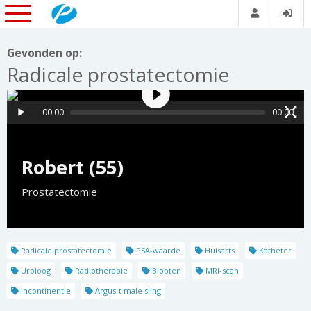
Gevonden op:
Radicale prostatectomie
00:00
00:00
Robert (55)
Prostatectomie
Radicale prostatectomie
PSA-waarde
Huisarts
Katheter
Uroloog
Radiotherapie
Biopten
MRI-scan
Incontinentie
Argus-t male sling