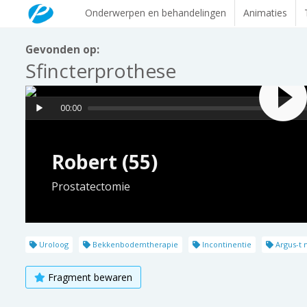
Onderwerpen en behandelingen
Animaties
Gevonden op:
Sfincterprothese
00:00
Robert (55)
Prostatectomie
Uroloog
Bekkenbodemtherapie
Incontinentie
Argus-t m
Fragment bewaren