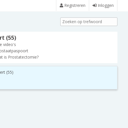
Registreren
Inloggen
t (55)
le video's
ostaatpaspoort
t is Prostatectomie?
ert (55)