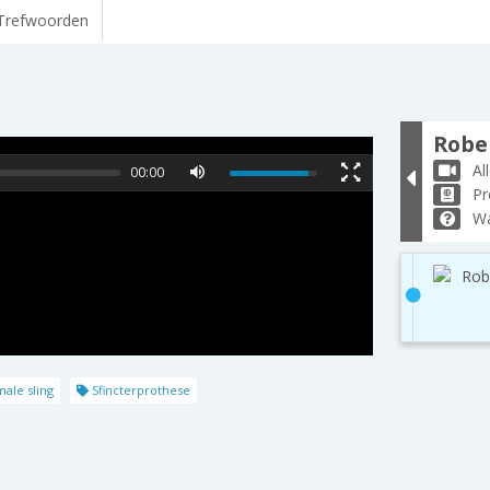
Trefwoorden
Rober
Al
00:00
Pr
Wa
Rob
ale sling
Sfincterprothese