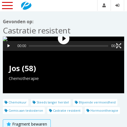
Gevonden op:
Castratie resistent
00:00
00:00
Jos (58)
Chemotherapie
Chemokuur
Steeds langer herstel
Blijvende vermoeidheid
Gemis aan testosteron
Castratie resistent
Hormoontherapie
Fragment bewaren