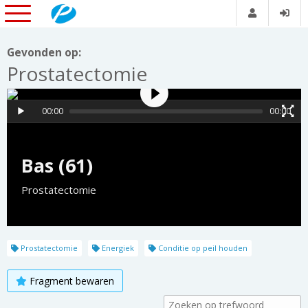
Gevonden op:
Prostatectomie
00:00
00:00
Bas (61)
Prostatectomie
Prostatectomie
Energiek
Conditie op peil houden
Fragment bewaren