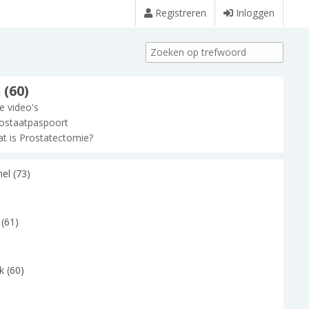
Registreren
Inloggen
 (60)
le video's
ostaatpaspoort
t is Prostatectomie?
el (73)
 (61)
k (60)