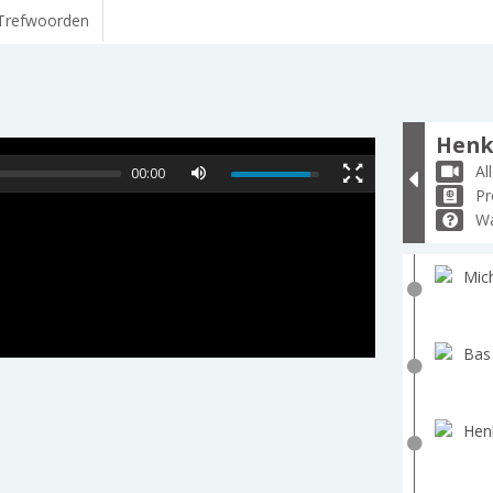
Trefwoorden
Henk
Al
00:00
Pr
Wa
Mich
Bas
Hen