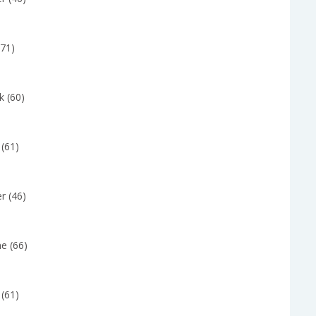
(71)
k (60)
 (61)
r (46)
e (66)
 (61)