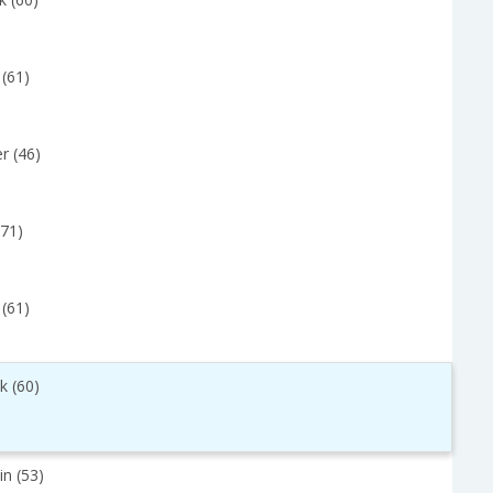
 (61)
r (46)
(71)
 (61)
k (60)
in (53)