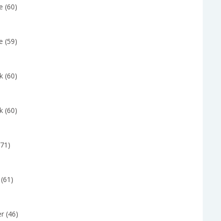
e (60)
e (59)
k (60)
k (60)
(71)
 (61)
r (46)