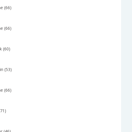
e (66)
e (66)
k (60)
in (53)
e (66)
(71)
r (46)