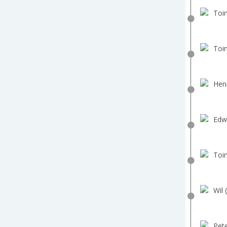
Toin
Toin
Hen
Edw
Toin
Wil 
Pete