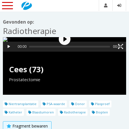
Gevonden op:
Radiotherapie
00:00
00:00
Cees (73)
Prostatectomie
Niertransplantatie
PSA-waarde
Donor
Plasproef
Katheter
Blaastumoren
Radiotherapie
Biopten
Fragment bewaren