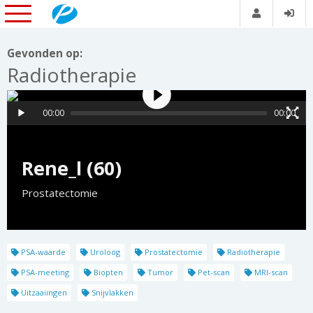
Gevonden op:
Radiotherapie
00:00
00:00
Rene_l (60)
Prostatectomie
PSA-waarde
Uroloog
Prostatectomie
Radiotherapie
PSA-meeting
Biopten
Tumor
Pet-scan
MRI-scan
Uitzaaiingen
Snijvlakken