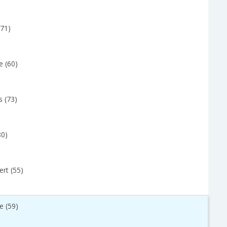
(71)
e (60)
s (73)
80)
rt (55)
e (59)