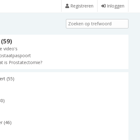
Registreren
Inloggen
(59)
le video's
ostaatpaspoort
t is Prostatectomie?
rt (55)
80)
r (46)