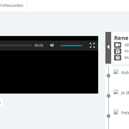
Trefwoorden
Rene 
Al
00:00
Pr
Wa
Robe
Jo (
e
Pete