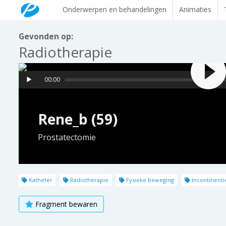
Onderwerpen en behandelingen
Animaties
Gevonden op:
Radiotherapie
00:00
Rene_b (59)
Prostatectomie
Katheter
Radiotherapie
Fysieke beweging
Incontinenti
Fragment bewaren