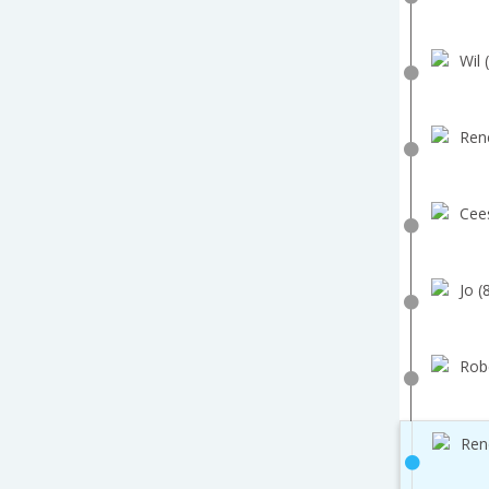
Wil 
Ren
Cee
Jo (
Robe
Ren