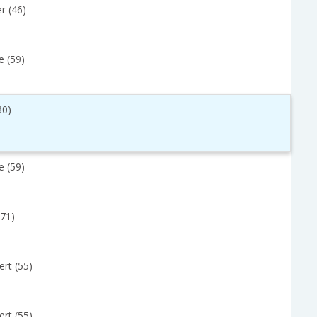
r (46)
e (59)
80)
e (59)
(71)
rt (55)
rt (55)