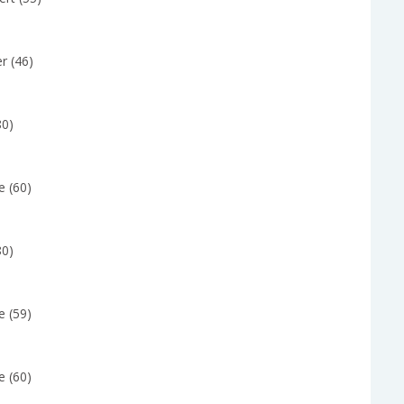
r (46)
80)
e (60)
80)
e (59)
e (60)