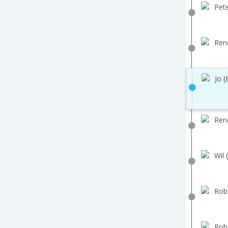
Pete
Ren
Jo (
Ren
Wil 
Robe
Robe