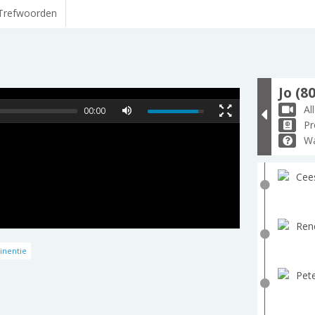
Trefwoorden
Jo (80
Al
00:00
Pr
Wa
Cee
Ren
inentie
Pete