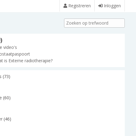
Registreren
Inloggen
)
le video's
ostaatpaspoort
t is Externe radiotherapie?
s (73)
e (60)
r (46)