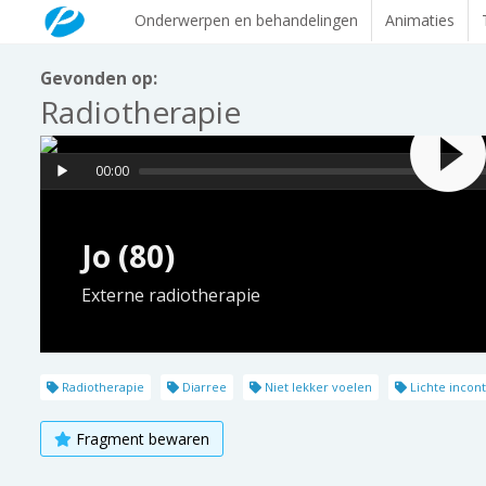
Onderwerpen en behandelingen
Animaties
Gevonden op:
Radiotherapie
00:00
Jo (80)
Externe radiotherapie
Radiotherapie
Diarree
Niet lekker voelen
Lichte incont
Fragment bewaren