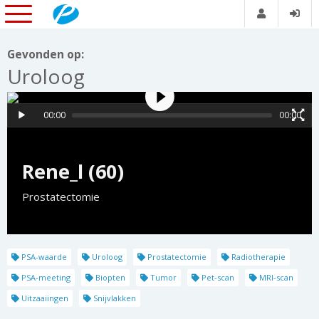
Gevonden op:
Uroloog
00:00
00:00
Rene_l (60)
Prostatectomie
PSA-waarde
Uroloog
Prostatectomie
Radiotherapie
PSA-meeting
Biopten
Tumor
Pet-scan
MRI-scan
Uitzaaiingen
Snijvlakken