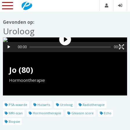
Gevonden op:
Uroloog
00:00
00:00
Jo (80)
Hormoontherapie
PSA-waarde
Huisarts
Uroloog
Radiotherapie
MRI-scan
Hormoontherapie
Gleason score
Echo
Biopsie