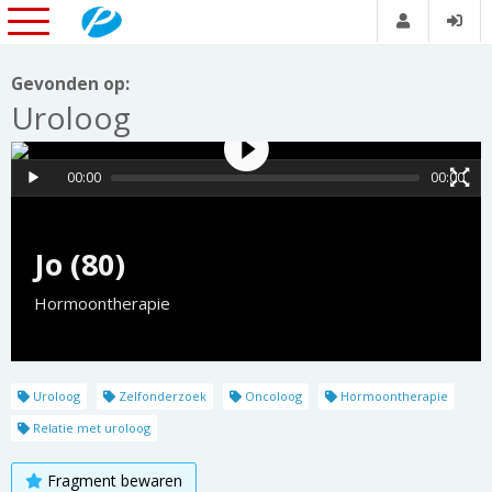
Gevonden op:
Uroloog
00:00
00:00
Jo (80)
Hormoontherapie
Uroloog
Zelfonderzoek
Oncoloog
Hormoontherapie
Relatie met uroloog
Fragment bewaren