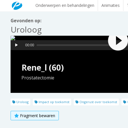
Onderwerpen en behandelingen
Animaties
Gevonden op:
Uroloog
00:00
Rene_l (60)
Prostatectomie
Uroloog
Impact op toekomst
Ongerust over toekomst
O
Fragment bewaren