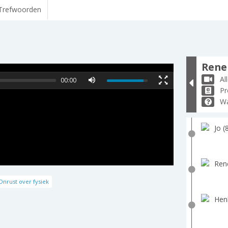
Trefwoorden
Rene 
Al
00:00
Pr
Wa
Jo (
Ren
nrust over fysiek
Hen